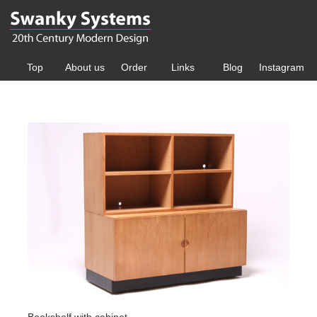
Top
About us
Order
Links
Blog
Instagram
Bookshelf with cabinet