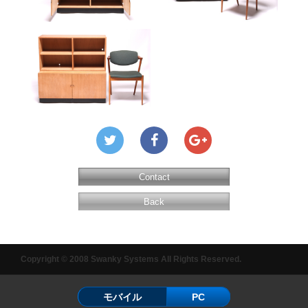
Contact
Back
Copyright © 2008 Swanky Systems All Rights Reserved.
モバイル
PC