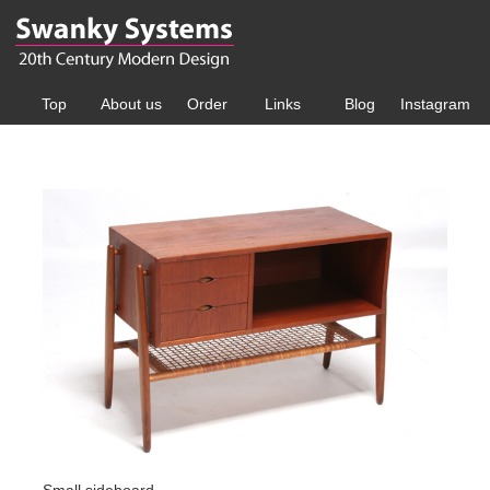
Top
About us
Order
Links
Blog
Instagram
Small sideboard