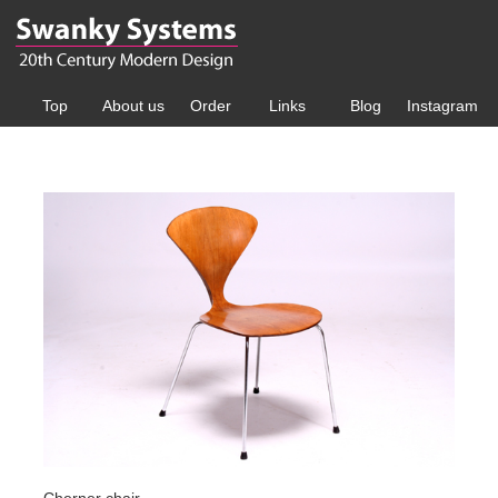
Top
About us
Order
Links
Blog
Instagram
Cherner chair