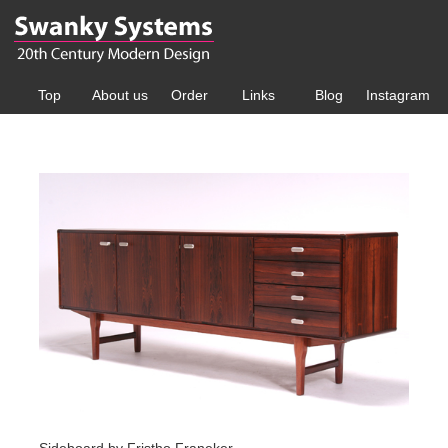
Top
About us
Order
Links
Blog
Instagram
Sideboard by Fristho Franeker