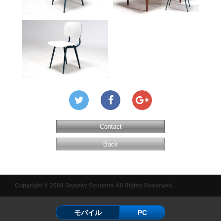
Contact
Back
Copyright © 2008 Swanky Systems All Rights Reserved.
モバイル
PC