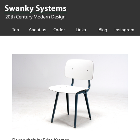
Top
About us
Order
Links
Blog
Instagram
Revolt chair by Friso Kramer