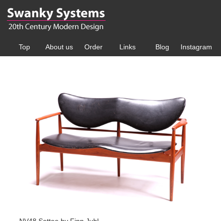
Top
About us
Order
Links
Blog
Instagram
NV48 Settee by Finn Juhl