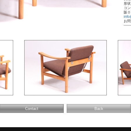
形状
コン
阪０
info
お問
Contact
Back