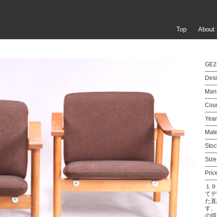
Top
About 
GE2
Desi
Manu
Coun
Year
Mate
Stoc
Size
Pric
１９
てデ
た直
す。
の得