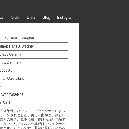
us
Order
Links
Blog
Instagram
80 by Hans J. Wegner
gner:
Hans J. Wegner
fact:
Getama
try:
Denmark
:
1960's
rial:
Oak, fabric
k:
:
W69/D68/H67
e:
Sold
６０年代、ハンス・Ｊ・ウェグナーによっ
ザインされました。美しい曲線と、凛とし
線との融合が見事に成し遂げられた作品で
こういったフォルムの構成は、ウェグナー
意とするところです。非常に見応えのある