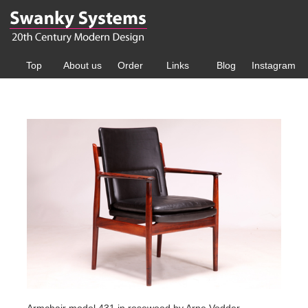
Top
About us
Order
Links
Blog
Instagram
Armchair model 431 in rosewood by Arne Vodder