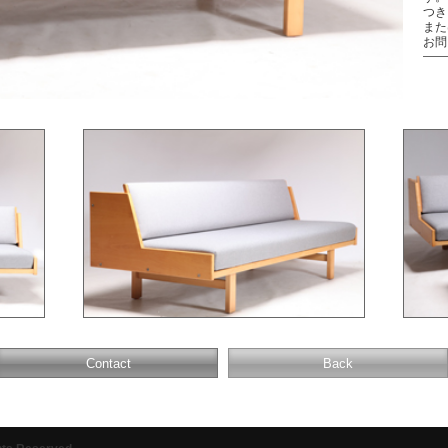
つき
または
お問
Contact
Back