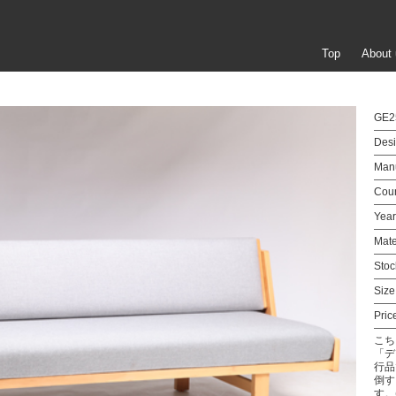
Top
About 
GE2
Desi
Manu
Coun
Year
Mate
Stoc
Size
Pric
こち
「デ
行品
倒す
す。