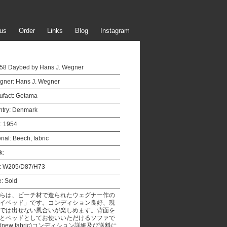
us
Order
Links
Blog
Instagram
58 Daybed by Hans J. Wegner
gner:
Hans J. Wegner
fact:
Getama
try:
Denmark
:
1954
rial:
Beech, fabric
k:
:
W205/D87/H73
e:
Sold
らは、ビーチ材で造られたウェグナー作の
イベッド」です。コンディション良好、現
では出せない風合いが楽しめます。背面を
とベッドとしてお使いいただけるソファで
(new fabric)コンディション詳細及び送料に