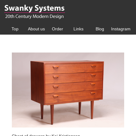
Top
About us
Order
Links
Blog
Instagram
Chest of drawers by Kai Kristiansen