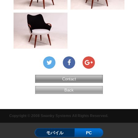
Contact
Back
Copyright © 2008 Swanky Systems All Rights Reserved.
モバイル
PC