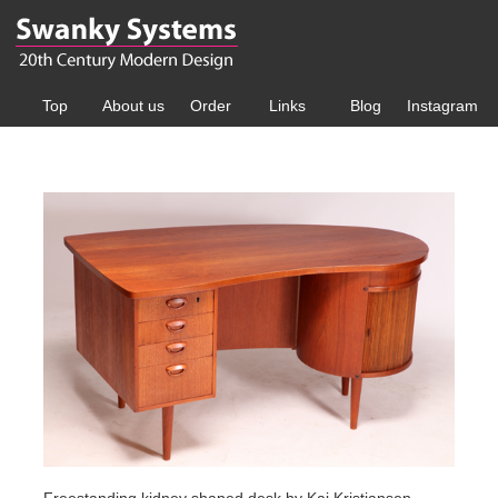
Top
About us
Order
Links
Blog
Instagram
Freestanding kidney shaped desk by Kai Kristiansen