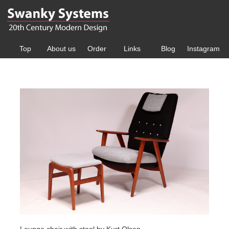
Top
About us
Order
Links
Blog
Instagram
Lounge chair with stool by Kurt Olsen