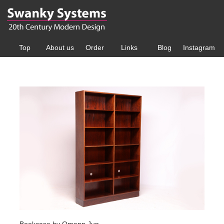
Top
About us
Order
Links
Blog
Instagram
Bookcase by Omann Jun