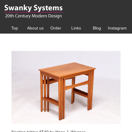
Top
About us
Order
Links
Blog
Instagram
Nesting tables AT40 by Hans J. Wegner