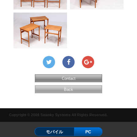
Contact
Back
Copyright © 2008 Swanky Systems All Rights Reserved.
モバイル
PC