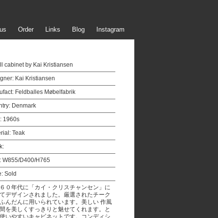
us
Order
Links
Blog
Instagram
l cabinet by Kai Kristiansen
gner:
Kai Kristiansen
fact:
Feldballes Møbelfabrik
try:
Denmark
:
1960s
rial:
Teak
k:
:
W855/D400/H765
e:
Sold
６０年代に「カイ・クリスチャンセン」に
てデザインされました。厳選されたチーク
ふんだんに用いられています。美しい 作風
間を美しくすっきりと魅せてくれます。と
使いやすいキャビネットです。コンディシ