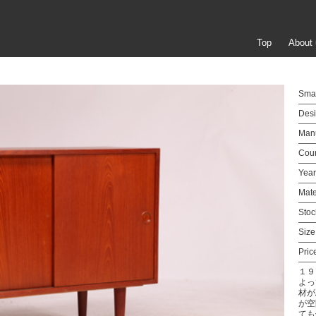
Top
About 
Smal
Desi
Manu
Coun
Year
Mate
Stoc
Size
Pric
１９
よっ
材が
が空
ても