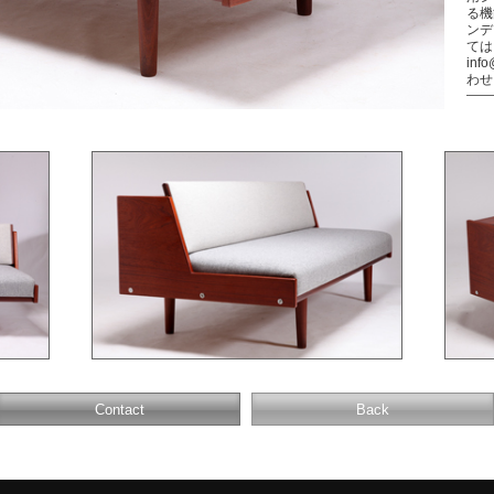
る機
ンデ
ては
inf
わせ
Contact
Back