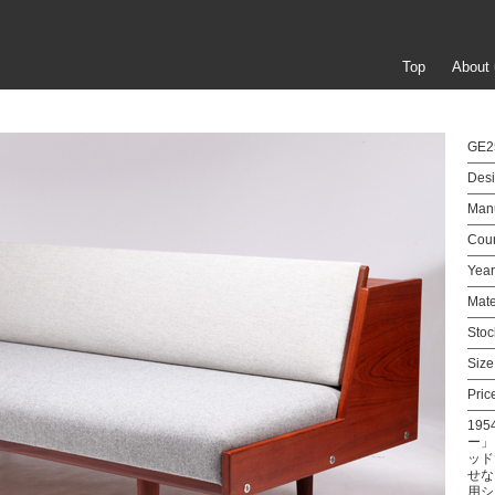
Top
About 
GE25
Desi
Manu
Coun
Year
Mate
Stoc
Size
Pric
19
ー」
ッド
せな
用シ