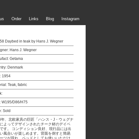
us
Order
Links
Blog
Instagram
8 Daybed in teak by Hans J. Wegner
gner:
Hans J. Wegner
fact:
Getama
try:
Denmark
:
1954
rial:
Teak, fabric
k:
:
W195/D86/H75
e:
Sold
54年、北欧家具の巨匠「ハンス・J・ウェグナ
によってデザインされたチーク材のデイベ
です。 コンディション良好、現行品には出
い風合いが楽しめます。背面を倒すと簡易
ーツが現れ、ベッドとしてお使いいただけ