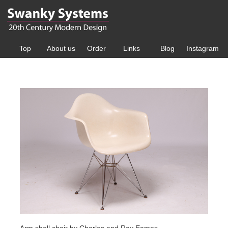
Top
About us
Order
Links
Blog
Instagram
Arm shell chair by Charles and Ray Eames