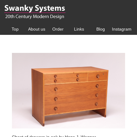
Top
About us
Order
Links
Blog
Instagram
Chest of drawers in oak by Hans J. Wegner