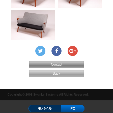
Contact
Back
Copyright © 2008 Swanky Systems All Rights Reserved.
モバイル
PC