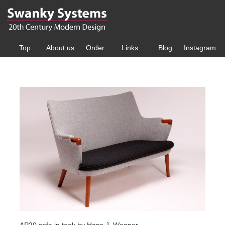
Top
About us
Order
Links
Blog
Instagram
AP20 sofa in teak by Hans J. Wegner