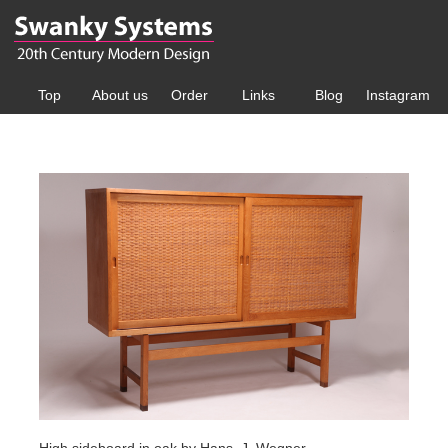
Top
About us
Order
Links
Blog
Instagram
High sideboard in oak by Hans. J. Wegner