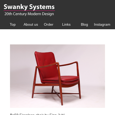
Top
About us
Order
Links
Blog
Instagram
Bo59 Fireplace chair by Finn Juhl