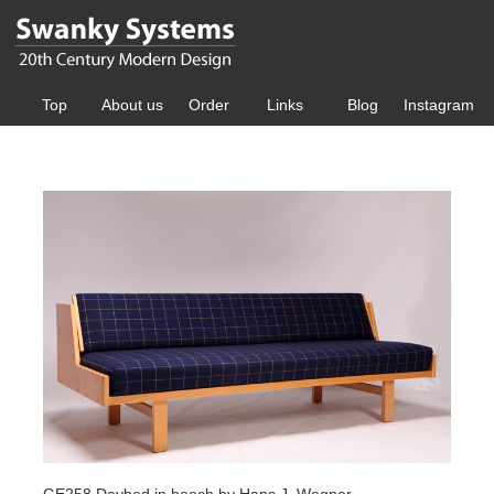
Top
About us
Order
Links
Blog
Instagram
GE258 Daybed in beech by Hans J. Wegner