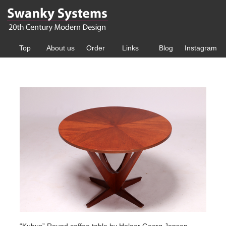
Top
About us
Order
Links
Blog
Instagram
“Kubus” Round coffee table by Holger Georg Jensen