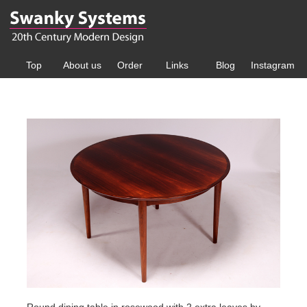
Top
About us
Order
Links
Blog
Instagram
Round dining table in rosewood with 2 extra leaves by