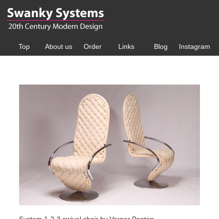
Top
About us
Order
Links
Blog
Instagram
System 1-2-3 swivel chair by Verner Panton