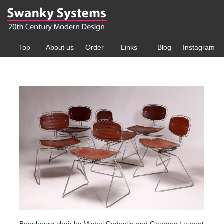
Top
About us
Order
Links
Blog
Instagram
Beaubourg chair by Michel Cadestin and Georges Laurent