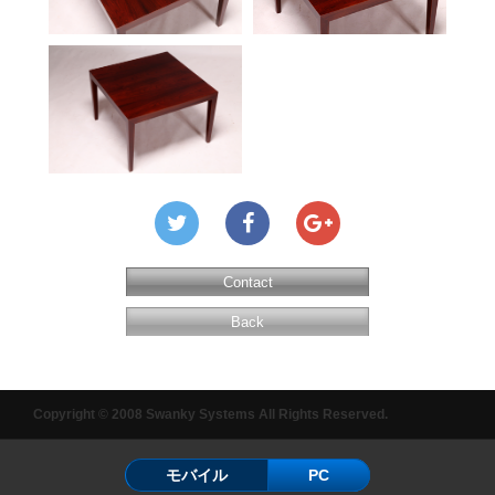
Contact
Back
Copyright © 2008 Swanky Systems All Rights Reserved.
モバイル
PC