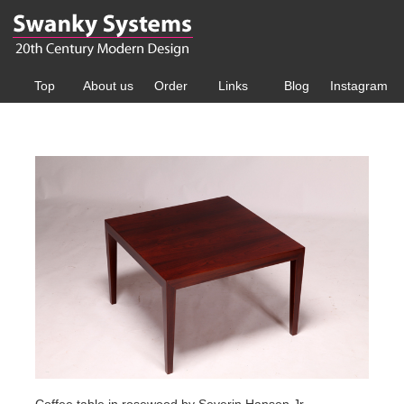
Top
About us
Order
Links
Blog
Instagram
Coffee table in rosewood by Severin Hansen Jr.