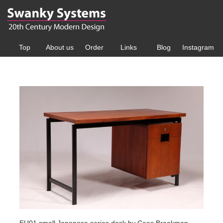
Top
About us
Order
Links
Blog
Instagram
EU01 small Japanese series desk by Cees Braakman