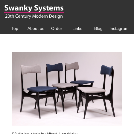
Top
About us
Order
Links
Blog
Instagram
S3 dining chair by Alfred Hendrickx