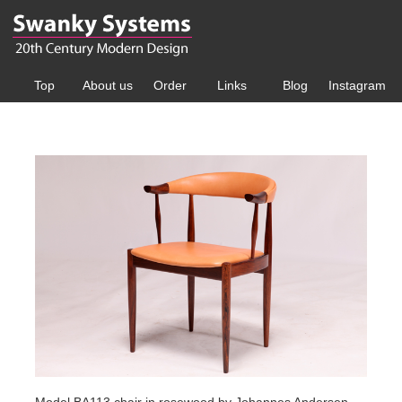
Top
About us
Order
Links
Blog
Instagram
Model BA113 chair in rosewood by Johannes Andersen