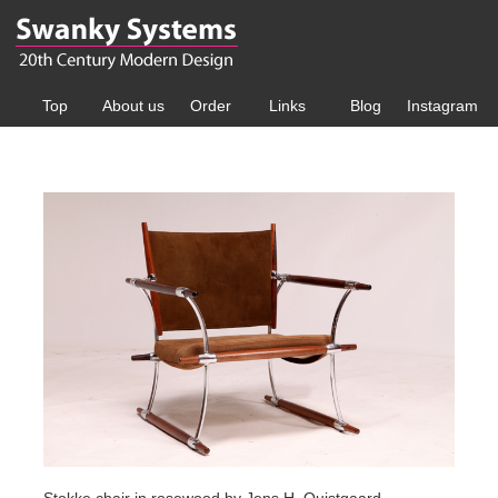
Top
About us
Order
Links
Blog
Instagram
Stokke chair in rosewood by Jens H. Quistgaard