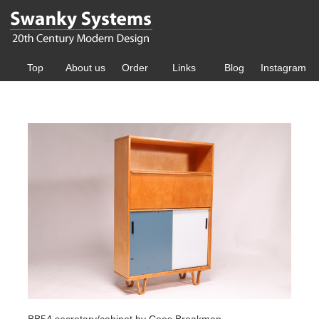
Top
About us
Order
Links
Blog
Instagram
BB54 secretary/cabinet by Cees Braakman