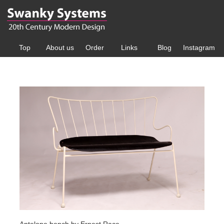
Top
About us
Order
Links
Blog
Instagram
Antelope bench by Ernest Race