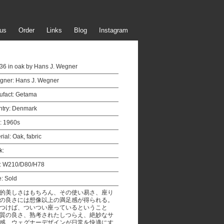
us
Order
Links
Blog
Instagram
6 in oak by Hans J. Wegner
gner:
Hans J. Wegner
fact:
Getama
try:
Denmark
:
1960s
rial:
Oak, fabric
k:
:
W210/D80/H78
e:
Sold
的美しさはもちろん、その使い易さ、座り
の良さには想像以上の満足感が得られる。
つけば、ついつい座っているということ
質の良さ、熟考されたしつらえ、絶妙なサ
感、ウェグナーデザインが日常を快適にす