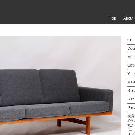
Top
About 
GE23
Desi
Manu
Coun
Year
Mate
Stoc
Size
Pric
視覚
心地
気が
に。
イズ