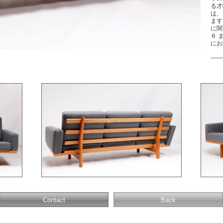
る才
は、
ます
に関
６ 
にお
Contact
Back