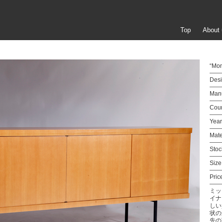
Top
About 
“Mon
Desi
Manu
Coun
Year
Mate
Stoc
Size
Pric
ミッ
イナ
しい
状の
先の