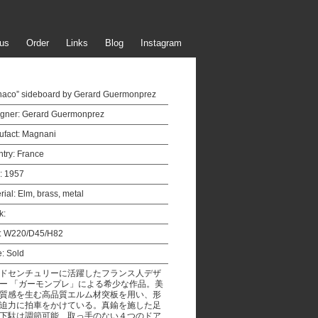
us
Order
Links
Blog
Instagram
aco” sideboard by Gerard Guermonprez
gner:
Gerard Guermonprez
fact:
Magnani
try:
France
:
1957
rial:
Elm, brass, metal
k:
:
W220/D45/H82
e:
Sold
ドセンチュリーに活躍したフランス人デザ
ー 「ガーモンプレ」による希少な作品。美
質感を生む高品質エルム材突板を用い、形
迫力に拍車をかけている。真鍮を施した足
下駄は調節可能、取っ手のない４つのドア