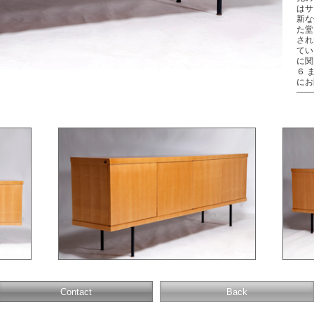
はサ
新な
た堂
され
てい
に関
６ 
にお
Contact
Back