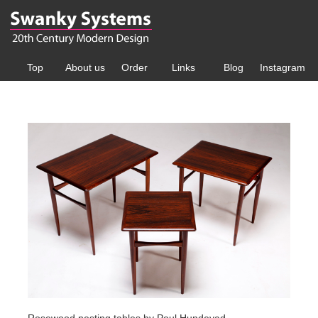
Top
About us
Order
Links
Blog
Instagram
Rosewood nesting tables by Poul Hundevad