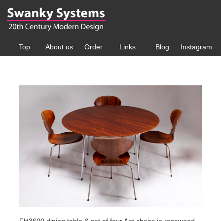
Top
About us
Order
Links
Blog
Instagram
FH3600 dining table & set of four Ant chairs in rosewood