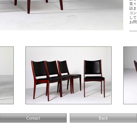
並々
詰ま
コン
して
お問
Contact
Back