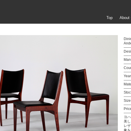
Top
About 
Dini
And
Desi
Manu
Coun
Year
Mate
Stoc
Size
Pric
ヨハ
美し
レザ
象を