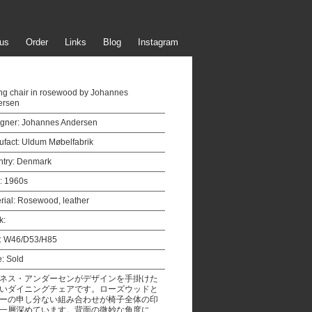
us
Order
Links
Blog
Instagram
ng chair in rosewood by Johannes
ersen
gner:
Johannes Andersen
fact:
Uldum Møbelfabrik
try:
Denmark
:
1960s
rial:
Rosewood, leather
k:
:
W46/D53/H85
e:
Sold
ネス・アンダーセンがデザインを手掛けた
いダイニングチェアです。ローズウッドと
ーの申し分ない組み合わせが椅子全体の印
一層深めています。背面の微妙な角度に