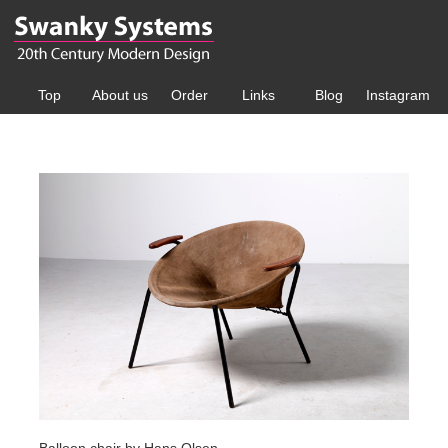
Top
About us
Order
Links
Blog
Instagram
Balloon chair by Hans Olsen