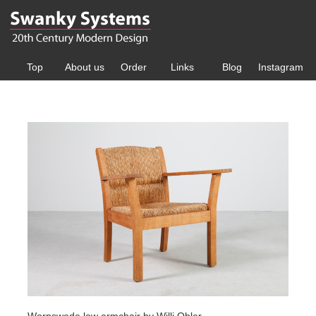
Top
About us
Order
Links
Blog
Instagram
Worpswede low armchair by Willi Ohler