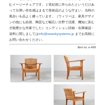
むイージーチェアです
。１世紀前に作られたというだけあ
って分厚い存在感はまるで美術品のような佇まい、当時の
風合いを品よく纏っています。（
ウィリー
は、家具デザイ
ンの他にも絵画、陶芸など幅広い分野で活躍、機知に富む
才能豊かな作家でした）コンディション詳細・在庫確認・
送料に関しましては
info@swankysystems.jp
までお気軽に
お問い合わせください。
Item no: e-489