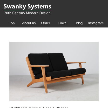
Top
About us
Order
Links
Blog
Instagram
GE290 sofa in oak by Hans J. Wegner