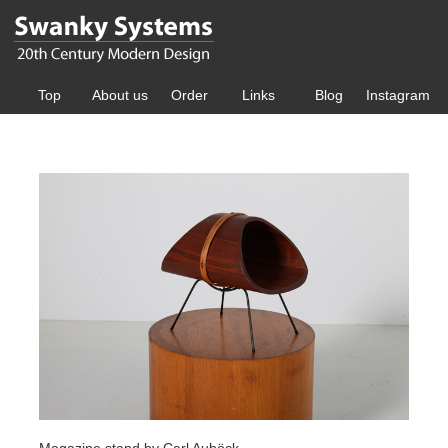
Top
About us
Order
Links
Blog
Instagram
Magazine stand by Carl Auböck