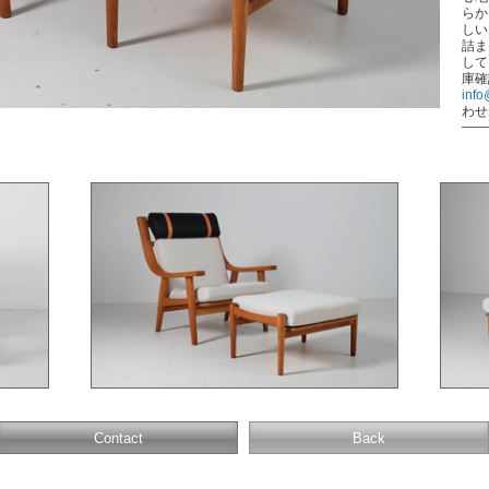
らか
しい
詰ま
して
庫確
info
わせ
Contact
Back