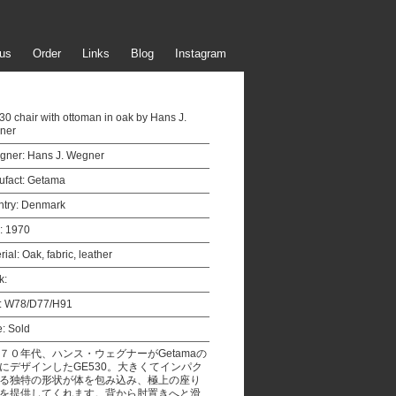
us
Order
Links
Blog
Instagram
0 chair with ottoman in oak by Hans J.
ner
gner:
Hans J. Wegner
fact:
Getama
try:
Denmark
:
1970
rial:
Oak, fabric, leather
k:
:
W78/D77/H91
e:
Sold
７０年代、ハンス・ウェグナーがGetamaの
にデザインしたGE530。大きくてインパク
る独特の形状が体を包み込み、極上の座り
を提供してくれます。背から肘置きへと滑