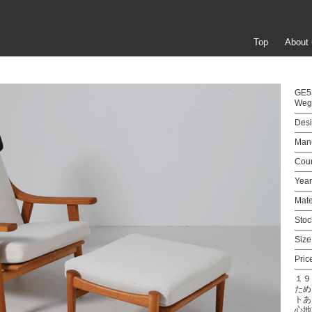
Top
About 
GE53
Weg
Desi
Manu
Coun
Year
Mate
Stoc
Size
Pric
１９
ため
トあ
心地