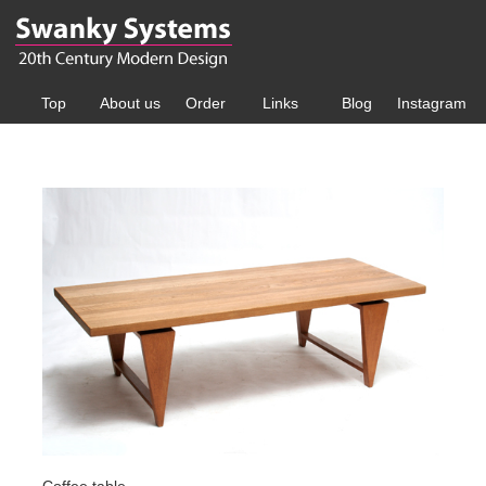
Top
About us
Order
Links
Blog
Instagram
Coffee table