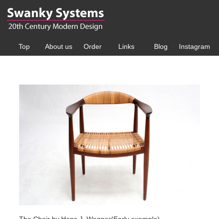
Top
About us
Order
Links
Blog
Instagram
The Chair by Hans J. Wegner(Early example)