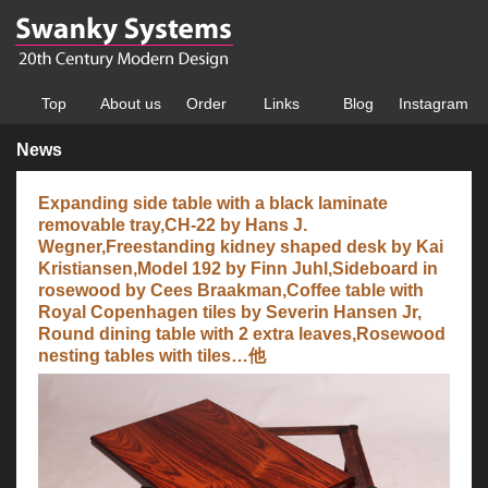
Top
About us
Order
Links
Blog
Instagram
News
Expanding side table with a black laminate
removable tray,CH-22 by Hans J.
Wegner,Freestanding kidney shaped desk by Kai
Kristiansen,Model 192 by Finn Juhl,Sideboard in
rosewood by Cees Braakman,Coffee table with
Royal Copenhagen tiles by Severin Hansen Jr,
Round dining table with 2 extra leaves,Rosewood
nesting tables with tiles…他