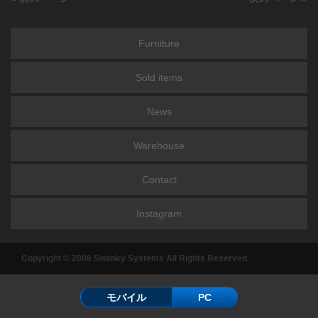
Furniture
Sold items
News
Warehouse
Contact
Instagram
Copyright © 2008 Swanky Systems All Rights Reserved.
モバイル
PC