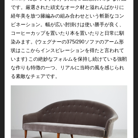
です。厳選された頑丈なオーク材と溢れんばかりに
経年美を放つ籐編みの組み合わせという斬新なコン
ビネーション。幅が広い肘掛けは使い勝手が良く、
コーヒーカップを置いたり本を置いたりと日常に馴
染みます。(ウェグナーの375/290ソファのアーム形
状はここからインスピレーションを得たと言われて
います) この絶妙なフォルムを保持し続けている強靭
な作りも特徴の一つ、リアルに当時の風を感じられ
る素敵なチェアです。