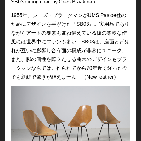
SB03 dining chair by Cees Braakman
1955年、シーズ・ブラークマンがUMS Pastoe社の
ためにデザインを手がけた『SB03』。実用品であり
ながらアートの要素も兼ね備えている彼の柔軟な作
風には世界中にファンも多い。SB03は、座面と背凭
れが互いに影響し合う面の構成が非常にユニーク、
また、脚の個性を際立たせる曲木のデザインもブラ
ークマンならでは。作られてから70年近く経った今
でも新鮮で驚きが絶えません。（New leather）