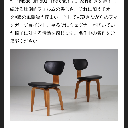
た「Model JH 501 “The chair”」。家具好きを魅了し
続ける圧倒的フォルムの美しさ、それに加えてオー
ク×籐の風韻漂う佇まい、そして彫刻さながらのフィ
ンガージョイント、至る所にウェグナーが抱いてい
た椅子に対する情熱を感じます。名作中の名作をご
堪能ください。