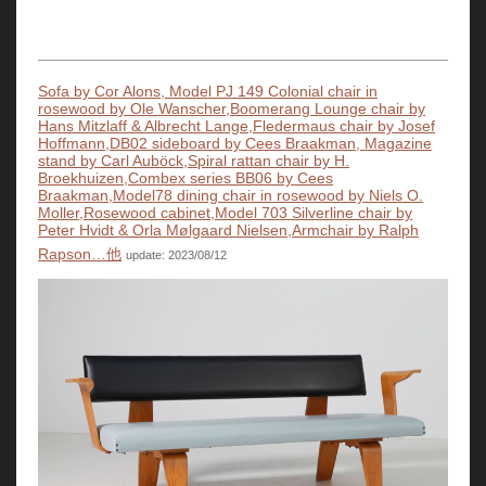
Sofa by Cor Alons, Model PJ 149 Colonial chair in
rosewood by Ole Wanscher,Boomerang Lounge chair by
Hans Mitzlaff & Albrecht Lange,Fledermaus chair by Josef
Hoffmann,DB02 sideboard by Cees Braakman, Magazine
stand by Carl Auböck,Spiral rattan chair by H.
Broekhuizen,Combex series BB06 by Cees
Braakman,Model78 dining chair in rosewood by Niels O.
Moller,Rosewood cabinet,Model 703 Silverline chair by
Peter Hvidt & Orla Mølgaard Nielsen,Armchair by Ralph
Rapson…他
update: 2023/08/12