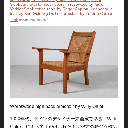
Sideboard with tambour doors in rosewood by Niels
Vodder,Small coffee table by Roger Capron,Highboard in
teak by Kurt Østervig,Delfino armchair by Erberto Carboni,
…他
update: 2023/06/26
Worpswede high back armchair by Willy Ohler
1920年代、ドイツのデザイナー兼画家である「Willi
Ohler」によって手がけられた１世紀前の希少な作品