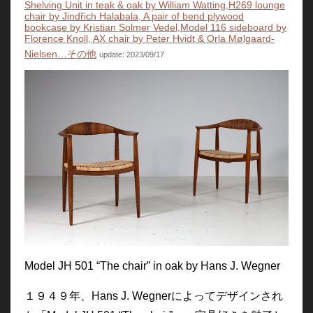
Shelving Unit in teak & oak by William Watting,H269 lounge
chair by Jindřich Halabala, A pair of bend plywood
bookcase by Kristian Solmer Vedel,Model 116 sideboard by
Florence Knoll, AX chair by Peter Hvidt & Orla Mølgaard-
Nielsen…その他
update: 2023/09/17
Model JH 501 “The chair” in oak by Hans J. Wegner
１９４９年、Hans J. Wegnerによってデザインされ