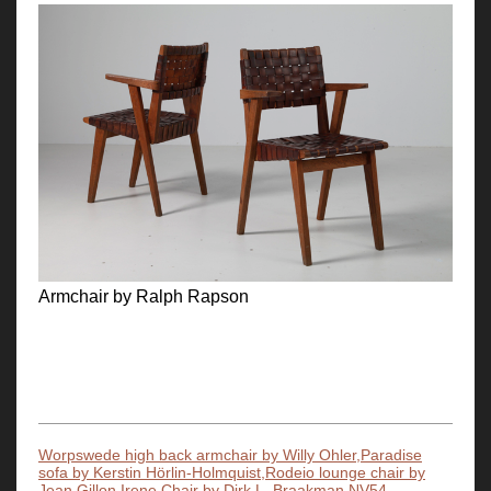
Armchair by Ralph Rapson
Worpswede high back armchair by Willy Ohler,Paradise
sofa by Kerstin Hörlin-Holmquist,Rodeio lounge chair by
Jean Gillon,Irene Chair by Dirk L. Braakman,NV54