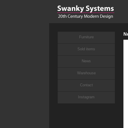
N
Furniture
Sold items
News
Warehouse
Contact
Instagram