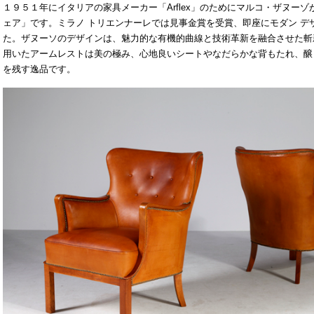
１９５１年にイタリアの家具メーカー「Arflex」のためにマルコ・ザヌー
ェア」です。ミラノ トリエンナーレでは見事金賞を受賞、即座にモダン デ
た。ザヌーソのデザインは、魅力的な有機的曲線と技術革新を融合させた斬
用いたアームレストは美の極み、心地良いシートやなだらかな背もたれ、醸
を残す逸品です。