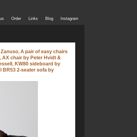
us
Order
Links
Blog
Instagram
Zanuso, A pair of easy chairs
 AX chair by Peter Hvidt &
Ressell, KW80 sideboard by
l BR53 2-seater sofa by