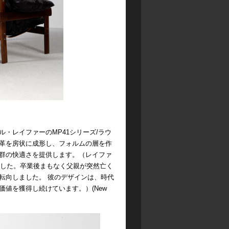
・レイファーのMP41シリーズ/ラウ
革を房状に成形し、フォルムの層を作
群の快適さを提供します。（
レイファ
で建築を学びました。卒業後まもなく父親が突然亡く
転向しました。
彼のデザインは、時代
値を獲得し続けています。）(New