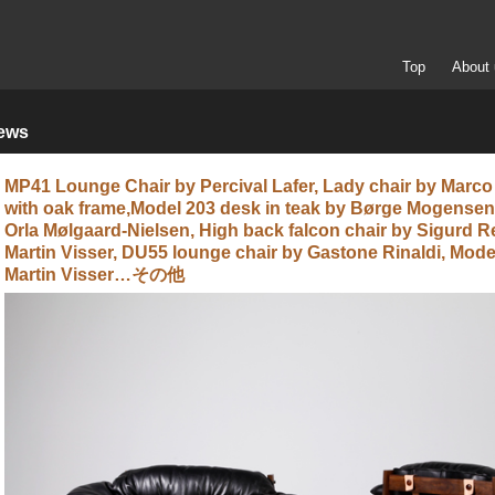
Top
About 
ews
MP41 Lounge Chair by Percival Lafer, Lady chair by Marco 
with oak frame,Model 203 desk in teak by Børge Mogensen,
Orla Mølgaard-Nielsen, High back falcon chair by Sigurd 
Martin Visser, DU55 lounge chair by Gastone Rinaldi, Mode
Martin Visser…その他