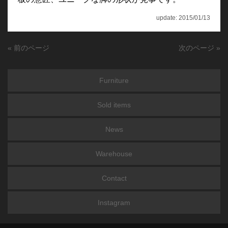
update: 2015/01/13
« 前のページ
次のページ »
Furniture
Sold items
News
Warehouse
Contact
Instagram