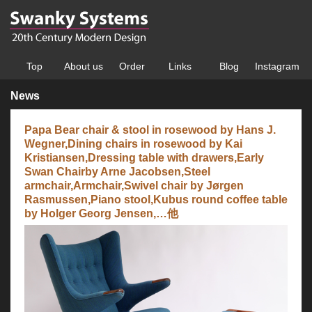
Top
About us
Order
Links
Blog
Instagram
News
Papa Bear chair & stool in rosewood by Hans J.
Wegner,Dining chairs in rosewood by Kai
Kristiansen,Dressing table with drawers,Early
Swan Chairby Arne Jacobsen,Steel
armchair,Armchair,Swivel chair by Jørgen
Rasmussen,Piano stool,Kubus round coffee table
by Holger Georg Jensen,…他